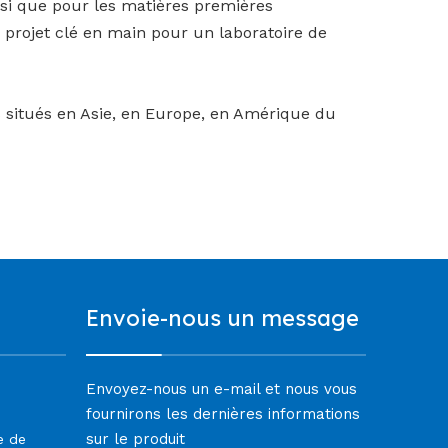
nsi que pour les matières premières
 projet clé en main pour un laboratoire de
 situés en Asie, en Europe, en Amérique du
Envoie-nous un message
Envoyez-nous un e-mail et nous vous
fournirons les dernières informations
sur le produit
e de