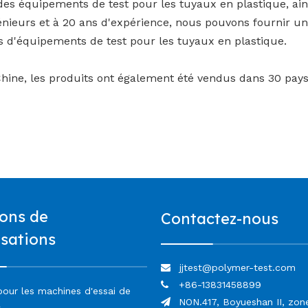
des équipements de test pour les tuyaux en plastique, ai
énieurs et à 20 ans d'expérience, nous pouvons fournir un
s d'équipements de test pour les tuyaux en plastique.
ine, les produits ont également été vendus dans 30 pays
ions de
Contactez-nous
isations
jjtest@polymer-test.com

+86-13831458899

pour les machines d'essai de
NON.417, Boyueshan II, zon
